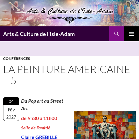
Aller
au
contenu
Recherche
Arts & Culture de l'Isle-Adam
MENU
PRINCI
CONFÉRENCES
LA PEINTURE AMERICAINE
– 5
Du Pop art au Street
04
Art
Fév
2027
de 9h30 à 11h00
Salle de l'amitié
Claire GREBILLE