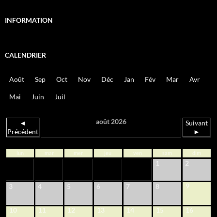
INFORMATION
CALENDRIER
Août
Sep
Oct
Nov
Déc
Jan
Fév
Mar
Avr
Mai
Juin
Juil
août 2026
◄
Suivant
Précédent
►
lun
mar
mer
jeu
ven
sam
dim
1
2
9
3
4
5
6
7
8
10
11
12
13
14
15
16