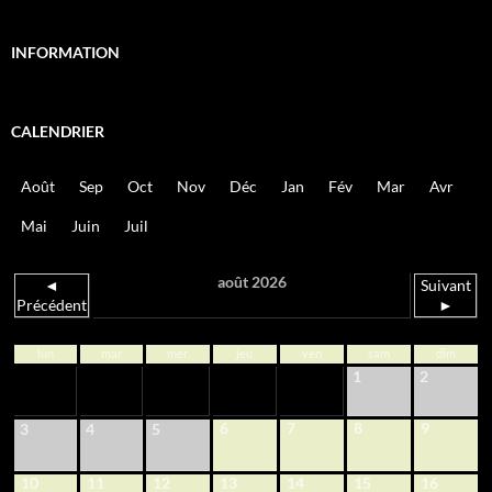
INFORMATION
CALENDRIER
Août
Sep
Oct
Nov
Déc
Jan
Fév
Mar
Avr
Mai
Juin
Juil
août 2026
◄
Suivant
Précédent
►
lun
mar
mer
jeu
ven
sam
dim
1
2
6
7
8
9
3
4
5
10
11
12
13
14
15
16