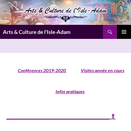
Aller
au
contenu
Recherche
Arts & Culture de l'Isle-Adam
MENU
PRINCI
Conférences 2019-2020
Visites année en cours
Infos pratiques
_
_
____________________________________________ ⇑