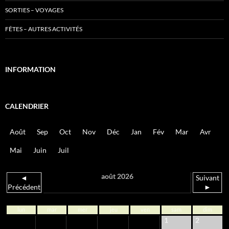
SORTIES – VOYAGES
FÊTES – AUTRES ACTIVITÉS
INFORMATION
CALENDRIER
Août
Sep
Oct
Nov
Déc
Jan
Fév
Mar
Avr
Mai
Juin
Juil
août 2026
◄
Suivant
Précédent
►
lun
mar
mer
jeu
ven
sam
dim
1
2