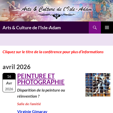
Aller
au
contenu
Recherche
Arts & Culture de l'Isle-Adam
MENU
PRINCI
Cliquez sur le titre de la conférence pour plus d’informations
avril 2026
PEINTURE ET
16
PHOTOGRAPHIE
Avr
2026
Disparition de la peinture ou
réinvention ?
Salle de l'amitié
Virginie Gimaray