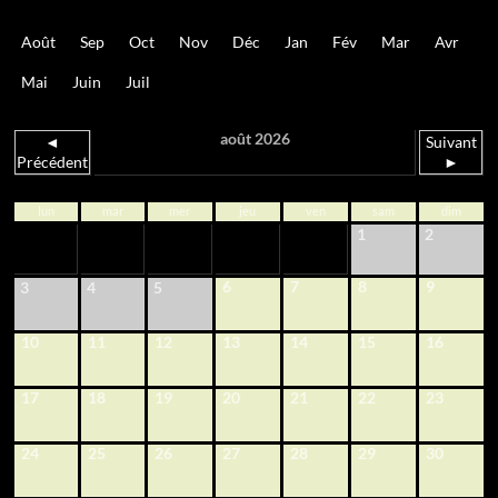
Août
Sep
Oct
Nov
Déc
Jan
Fév
Mar
Avr
Mai
Juin
Juil
août 2026
◄
Suivant
Précédent
►
lun
mar
mer
jeu
ven
sam
dim
1
2
6
7
8
9
3
4
5
10
11
12
13
14
15
16
17
18
19
20
21
22
23
24
25
26
27
28
29
30