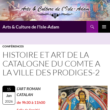
Aller
au
contenu
Recherche
Arts & Culture de l'Isle-Adam
MENU
PRINCI
CONFÉRENCES
HISTOIRE ET ART DE LA
CATALOGNE DU COMTE A
LA VILLE DES PRODIGES-2
L’ART ROMAN
15
CATALAN
Jan
2026
de 9h30 à 11h00
Salle de l'amitié