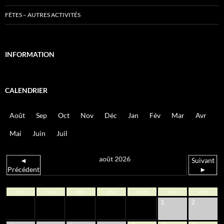
FÊTES – AUTRES ACTIVITÉS
INFORMATION
CALENDRIER
Août
Sep
Oct
Nov
Déc
Jan
Fév
Mar
Avr
Mai
Juin
Juil
août 2026
◄
Suivant
Précédent
►
lun
mar
mer
jeu
ven
sam
dim
1
2