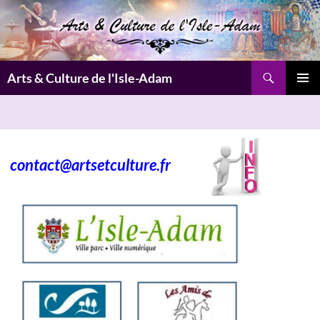
Aller
au
contenu
Recherche
Arts & Culture de l'Isle-Adam
MENU
PRINCI
contact@artsetculture.fr
___
___