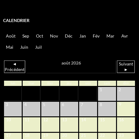
CALENDRIER
Août
Sep
Oct
Nov
Déc
Jan
Fév
Mar
Avr
Mai
Juin
Juil
août 2026
◄
Suivant
Précédent
►
lun
mar
mer
jeu
ven
sam
dim
1
2
9
3
4
5
6
7
8
10
11
12
13
14
15
16
17
18
19
20
21
22
23