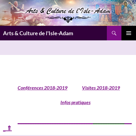
Aller
au
contenu
Recherche
Arts & Culture de l'Isle-Adam
MENU
PRINCI
Conférences 2018-2019
Visites 2018-2019
Infos pratiques
______
_______________________________
_____________
___
_ ⇑