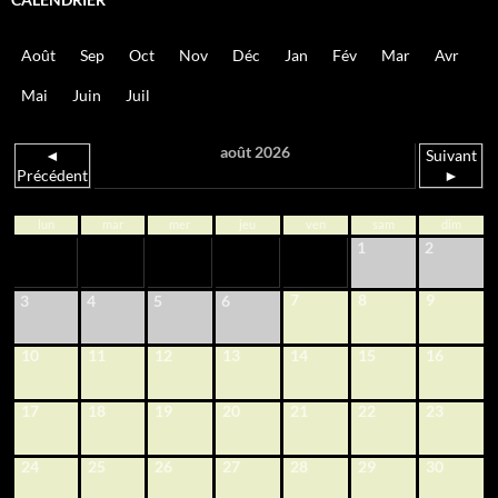
Août
Sep
Oct
Nov
Déc
Jan
Fév
Mar
Avr
Mai
Juin
Juil
août 2026
◄
Suivant
Précédent
►
lun
mar
mer
jeu
ven
sam
dim
1
2
7
8
9
3
4
5
6
10
11
12
13
14
15
16
17
18
19
20
21
22
23
24
25
26
27
28
29
30