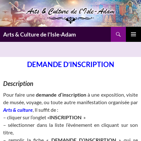
Aller
au
contenu
Recherche
Arts & Culture de l'Isle-Adam
MENU
PRINCI
DEMANDE D’INSCRIPTION
Description
Pour faire une
demande d’inscription
à une exposition, visite
de musée, voyage, ou toute autre manifestation organisée par
Arts & culture
, Il suffit de :
– cliquer sur l’onglet «
INSCRIPTION
»
– sélectionner dans la liste l’événement en cliquant sur son
titre,
– remplir la fiche «
DEMANDE D’INSCRIPTION
» qui se