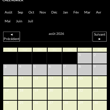
Août
Sep
Oct
Nov
Déc
Jan
Fév
Mar
Avr
Mai
Juin
Juil
août 2026
◄
Suivant
Précédent
►
lun
mar
mer
jeu
ven
sam
dim
1
2
3
4
5
6
7
8
9
10
11
12
13
14
15
16
17
18
19
20
21
22
23
24
25
26
27
28
29
30