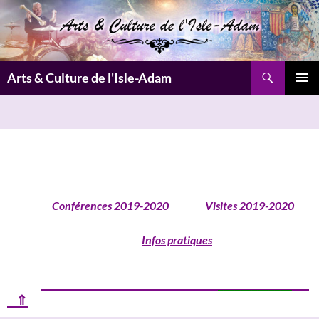
Aller
au
contenu
Recherche
Arts & Culture de l'Isle-Adam
MENU
PRINCI
Conférences 2019-2020
Visites 2019-2020
Infos pratiques
______
_______________________________
_____________
___
_ ⇑