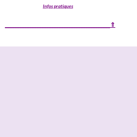
Infos pratiques
__
___________________________________________⇑