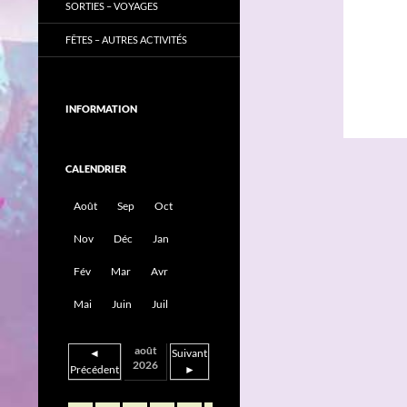
SORTIES – VOYAGES
FÊTES – AUTRES ACTIVITÉS
_____
INFORMATION
CALENDRIER
Août
Sep
Oct
Nov
Déc
Jan
Fév
Mar
Avr
Mai
Juin
Juil
août
◄
Suivant
2026
Précédent
►