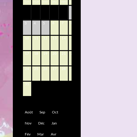
lun
mar
mer
jeu
ven
sam
dim
1
2
6
7
8
9
3
4
5
10
11
12
13
14
15
16
17
18
19
20
21
22
23
24
25
26
27
28
29
30
31
Août
Sep
Oct
Nov
Déc
Jan
Fév
Mar
Avr