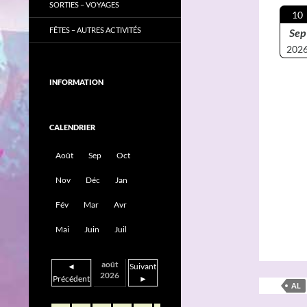
SORTIES – VOYAGES
10
FÊTES – AUTRES ACTIVITÉS
Sep
202
INFORMATION
CALENDRIER
Août
Sep
Oct
Nov
Déc
Jan
Fév
Mar
Avr
Mai
Juin
Juil
août
◄
Suivant
2026
Précédent
►
AL