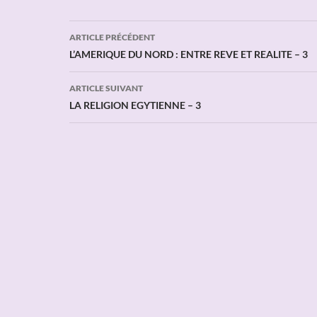
Navigation
ARTICLE PRÉCÉDENT
des
L’AMERIQUE DU NORD : ENTRE REVE ET REALITE – 3
articles
ARTICLE SUIVANT
LA RELIGION EGYTIENNE – 3