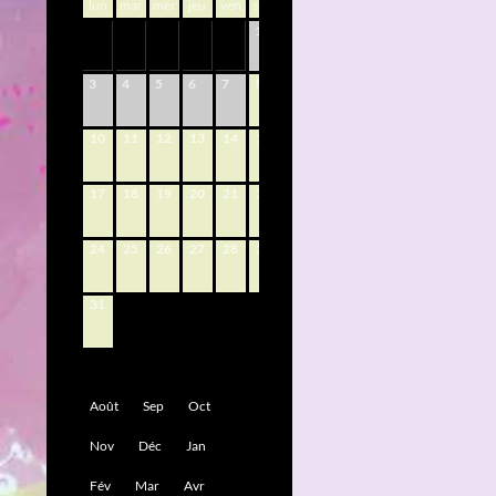
lun
mar
mer
jeu
ven
sam
dim
1
2
8
9
3
4
5
6
7
10
11
12
13
14
15
16
17
18
19
20
21
22
23
24
25
26
27
28
29
30
31
Août
Sep
Oct
Nov
Déc
Jan
Fév
Mar
Avr