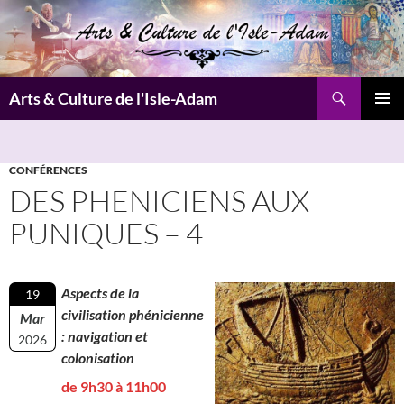
Aller
au
contenu
Recherche
Arts & Culture de l'Isle-Adam
MENU
PRINCI
CONFÉRENCES
DES PHENICIENS AUX
PUNIQUES – 4
Aspects de la
19
civilisation phénicienne
Mar
: navigation et
2026
colonisation
de 9h30 à 11h00