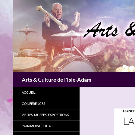
Aller
au
contenu
Recherche
Arts & Culture de l'Isle-Adam
ACCUEIL
CONFÉRENCES
CONFÉ
VISITES-MUSÉES-EXPOSITIONS
LA
PATRIMOINE LOCAL