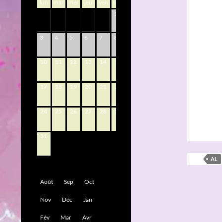
lun
mar
mer
jeu
ven
sam
dim
1
2
9
3
4
5
6
7
8
10
11
12
13
14
15
16
17
18
19
20
21
22
23
24
25
26
27
28
29
30
31
AL
Août
Sep
Oct
Nov
Déc
Jan
Fév
Mar
Avr