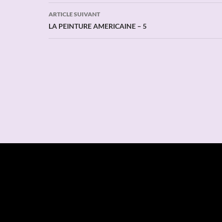
articles
ARTICLE SUIVANT
LA PEINTURE AMERICAINE – 5