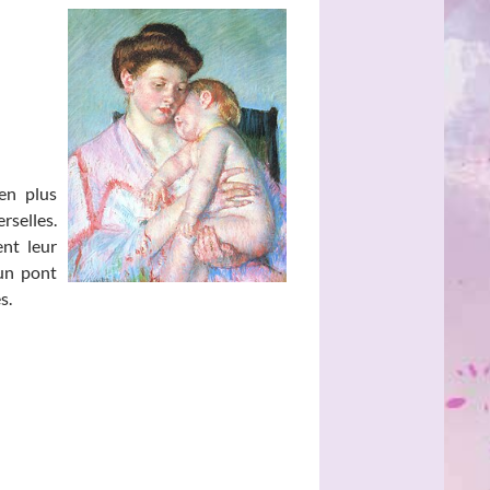
 en plus
rselles.
ent leur
un pont
es.