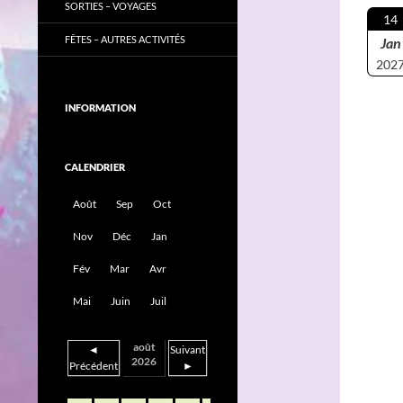
SORTIES – VOYAGES
14
FÊTES – AUTRES ACTIVITÉS
Jan
202
INFORMATION
CALENDRIER
Août
Sep
Oct
Nov
Déc
Jan
Fév
Mar
Avr
Mai
Juin
Juil
août
◄
Suivant
2026
Précédent
►