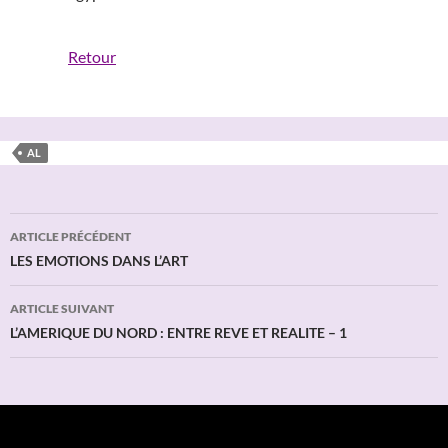
Retour
AL
Navigation
ARTICLE PRÉCÉDENT
des
LES EMOTIONS DANS L’ART
articles
ARTICLE SUIVANT
L’AMERIQUE DU NORD : ENTRE REVE ET REALITE – 1