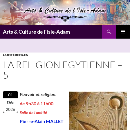
Aller
au
contenu
Recherche
Arts & Culture de l'Isle-Adam
MENU
PRINCI
CONFÉRENCES
LA RELIGION EGYTIENNE –
5
Pouvoir et religion.
01
Déc
de 9h30 à 11h00
2026
Salle de l'amitié
Pierre-Alain MALLET