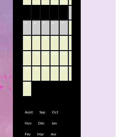
lun
mar
mer
jeu
ven
sam
dim
1
2
8
9
3
4
5
6
7
10
11
12
13
14
15
16
17
18
19
20
21
22
23
24
25
26
27
28
29
30
31
Août
Sep
Oct
Nov
Déc
Jan
Fév
Mar
Avr