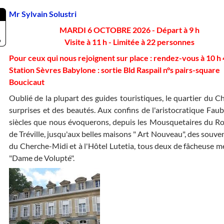
Mr Sylvain Solustri
MARDI 6 OCTOBRE 2026 - Départ à 9 h
6
Visite à 11 h - Limitée à 22 personnes
Pour ceux qui nous rejoignent sur place : rendez-vous à 10 h 
Station Sèvres Babylone : sortie Bld Raspail n°s pairs-square
Boucicaut
Oublié de la plupart des guides touristiques, le quartier du 
surprises et des beautés. Aux confins de l'aristocratique Fau
siècles que nous évoquerons, depuis les Mousquetaires du Roy
de Tréville, jusqu'aux belles maisons " Art Nouveau", des souve
du Cherche-Midi et à l'Hôtel Lutetia, tous deux de fâcheuse mé
"Dame de Volupté".