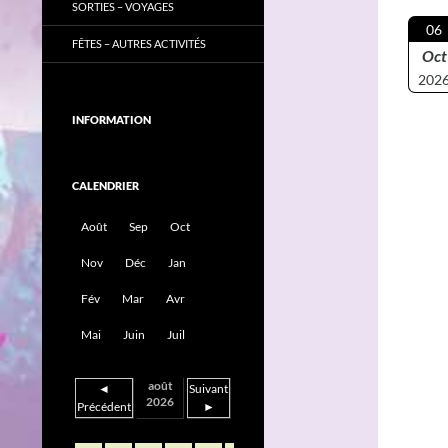
SORTIES – VOYAGES
06
FÊTES – AUTRES ACTIVITÉS
Oct
202
INFORMATION
CALENDRIER
Août
Sep
Oct
Nov
Déc
Jan
Fév
Mar
Avr
Mai
Juin
Juil
août
◄
Suivant
2026
Précédent
►