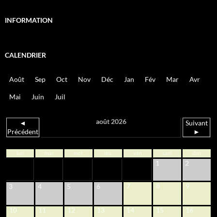
INFORMATION
CALENDRIER
Août
Sep
Oct
Nov
Déc
Jan
Fév
Mar
Avr
Mai
Juin
Juil
août 2026
◄
Suivant
Précédent
►
lun
mar
mer
jeu
ven
sam
dim
1
2
7
8
9
3
4
5
6
10
11
12
13
14
15
16