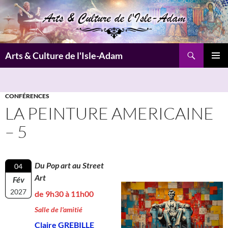
Aller
au
contenu
Recherche
Arts & Culture de l'Isle-Adam
MENU
PRINCI
CONFÉRENCES
LA PEINTURE AMERICAINE
– 5
Du Pop art au Street
04
Art
Fév
2027
de 9h30 à 11h00
Salle de l'amitié
Claire GREBILLE