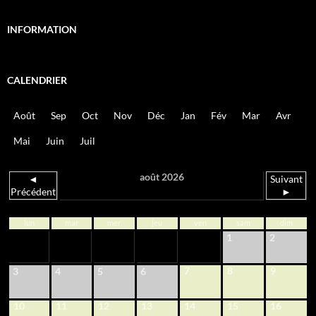
INFORMATION
CALENDRIER
Août
Sep
Oct
Nov
Déc
Jan
Fév
Mar
Avr
Mai
Juin
Juil
août 2026
◄
Suivant
Précédent
►
lun
mar
mer
jeu
ven
sam
dim
1
2
7
8
9
3
4
5
6
10
11
12
13
14
15
16