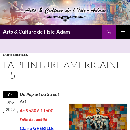
Aller
au
contenu
Recherche
Arts & Culture de l'Isle-Adam
MENU
PRINCI
CONFÉRENCES
LA PEINTURE AMERICAINE
– 5
Du Pop art au Street
04
Art
Fév
2027
de 9h30 à 11h00
Salle de l'amitié
Claire GREBILLE