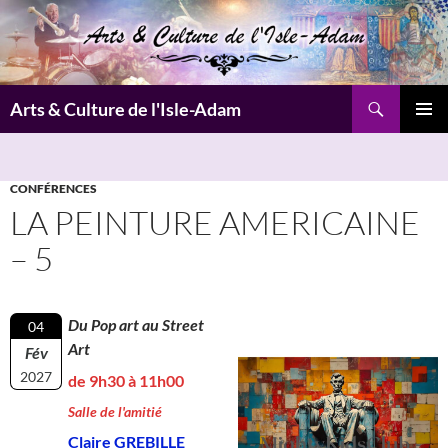
Aller
au
contenu
Recherche
Arts & Culture de l'Isle-Adam
MENU
PRINCI
CONFÉRENCES
LA PEINTURE AMERICAINE
– 5
Du Pop art au Street
04
Art
Fév
2027
de 9h30 à 11h00
Salle de l'amitié
Claire GREBILLE