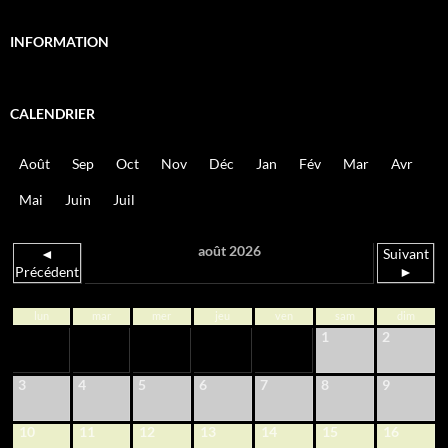
INFORMATION
CALENDRIER
Août
Sep
Oct
Nov
Déc
Jan
Fév
Mar
Avr
Mai
Juin
Juil
août 2026
◄
Suivant
Précédent
►
lun
mar
mer
jeu
ven
sam
dim
1
2
3
4
5
6
7
8
9
10
11
12
13
14
15
16