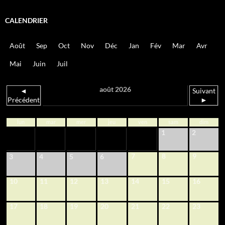
CALENDRIER
Août
Sep
Oct
Nov
Déc
Jan
Fév
Mar
Avr
Mai
Juin
Juil
août 2026
◄
Suivant
Précédent
►
lun
mar
mer
jeu
ven
sam
dim
1
2
7
8
9
3
4
5
6
10
11
12
13
14
15
16
17
18
19
20
21
22
23