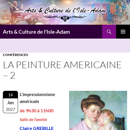
Aller
au
contenu
Recherche
Arts & Culture de l'Isle-Adam
MENU
PRINCI
CONFÉRENCES
LA PEINTURE AMERICAINE
– 2
L'impressionnisme
14
américain
Jan
2027
de 9h30 à 11h00
Salle de l'amitié
Claire GREBILLE