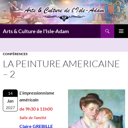
Aller
au
contenu
Recherche
Arts & Culture de l'Isle-Adam
MENU
PRINCI
CONFÉRENCES
LA PEINTURE AMERICAINE
– 2
L'impressionnisme
14
américain
Jan
2027
de 9h30 à 11h00
Salle de l'amitié
Claire GREBILLE