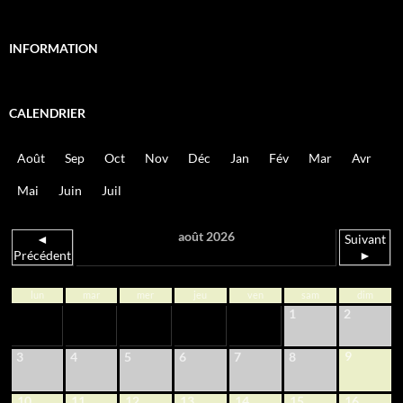
INFORMATION
CALENDRIER
Août
Sep
Oct
Nov
Déc
Jan
Fév
Mar
Avr
Mai
Juin
Juil
août 2026
◄
Suivant
Précédent
►
lun
mar
mer
jeu
ven
sam
dim
1
2
9
3
4
5
6
7
8
10
11
12
13
14
15
16