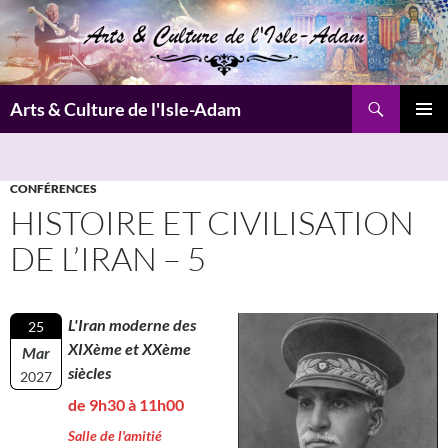
Aller
au
contenu
Recherche
Arts & Culture de l'Isle-Adam
MENU
PRINCI
CONFÉRENCES
HISTOIRE ET CIVILISATION
DE L’IRAN – 5
L'Iran moderne des
25
XIXème et XXème
Mar
siècles
2027
de 9h30 à 11h00
Salle de l'amitié