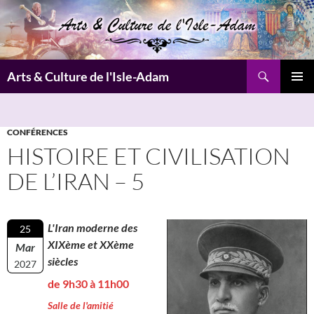
Aller
au
contenu
Recherche
Arts & Culture de l'Isle-Adam
MENU
PRINCI
CONFÉRENCES
HISTOIRE ET CIVILISATION
DE L’IRAN – 5
L'Iran moderne des
25
XIXème et XXème
Mar
siècles
2027
de 9h30 à 11h00
Salle de l'amitié