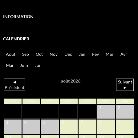
INFORMATION
CALENDRIER
Août
Sep
Oct
Nov
Déc
Jan
Fév
Mar
Avr
Mai
Juin
Juil
août 2026
◄
Suivant
Précédent
►
lun
mar
mer
jeu
ven
sam
dim
1
2
6
7
8
9
3
4
5
10
11
12
13
14
15
16