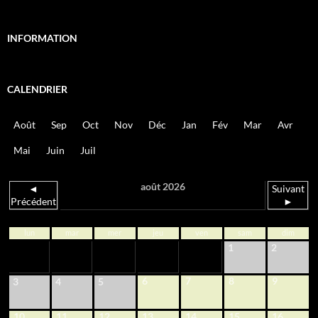
INFORMATION
CALENDRIER
Août
Sep
Oct
Nov
Déc
Jan
Fév
Mar
Avr
Mai
Juin
Juil
août 2026
◄
Suivant
Précédent
►
lun
mar
mer
jeu
ven
sam
dim
1
2
6
7
8
9
3
4
5
10
11
12
13
14
15
16