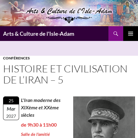
Aller
au
contenu
Recherche
Arts & Culture de l'Isle-Adam
MENU
PRINCI
CONFÉRENCES
HISTOIRE ET CIVILISATION
DE L’IRAN – 5
L'Iran moderne des
25
XIXème et XXème
Mar
siècles
2027
de 9h30 à 11h00
Salle de l'amitié