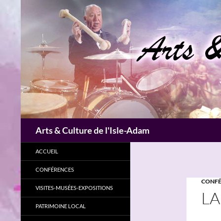
Aller
au
contenu
Recherche
Arts & Culture de l'Isle-Adam
ACCUEIL
CONFÉRENCES
CONFÉ
VISITES-MUSÉES-EXPOSITIONS
LA
PATRIMOINE LOCAL