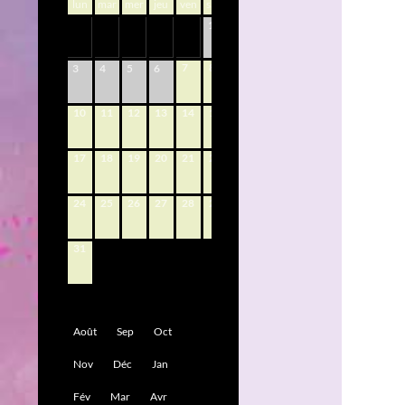
lun
mar
mer
jeu
ven
sam
dim
1
2
7
8
9
3
4
5
6
10
11
12
13
14
15
16
17
18
19
20
21
22
23
24
25
26
27
28
29
30
31
Août
Sep
Oct
Nov
Déc
Jan
Fév
Mar
Avr