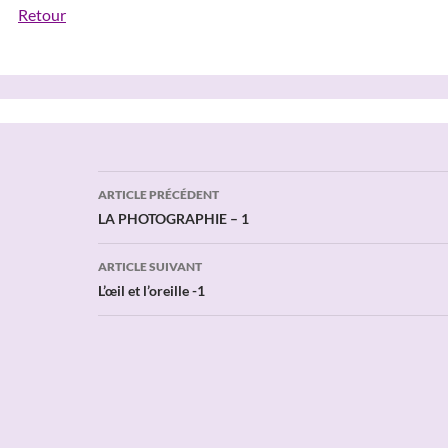
Retour
Navigation
ARTICLE PRÉCÉDENT
des
LA PHOTOGRAPHIE – 1
articles
ARTICLE SUIVANT
L’œil et l’oreille -1