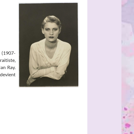
r (1907-
aitiste,
Man Ray.
evient