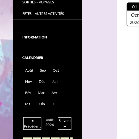
SORTIES – VOYAGES
01
FÊTES – AUTRES ACTIVITÉS
Oct
202
INFORMATION
CALENDRIER
Août
Sep
Oct
Nov
Déc
Jan
Fév
Mar
Avr
Mai
Juin
Juil
août
◄
Suivant
2026
Précédent
►