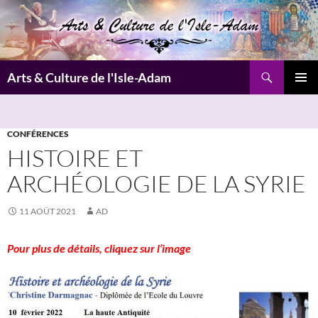
Aller
au
contenu
Recherche
Arts & Culture de l'Isle-Adam
MENU
PRINCI
CONFÉRENCES
HISTOIRE ET
ARCHÉOLOGIE DE LA SYRIE
11 AOÛT 2021
AD
Pour plus de détails, cliquez sur l’image