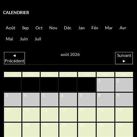
CALENDRIER
Août
Sep
Oct
Nov
Déc
Jan
Fév
Mar
Avr
Mai
Juin
Juil
août 2026
◄
Suivant
Précédent
►
lun
mar
mer
jeu
ven
sam
dim
1
2
3
4
5
6
7
8
9
10
11
12
13
14
15
16
17
18
19
20
21
22
23