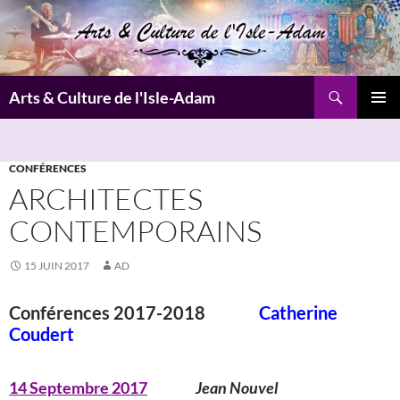
Aller
au
contenu
Recherche
Arts & Culture de l'Isle-Adam
MENU
PRINCI
CONFÉRENCES
ARCHITECTES
CONTEMPORAINS
15 JUIN 2017
AD
Conférences 2017-2018
Catherine
Coudert
14 Septembre 2017
Jean Nouvel