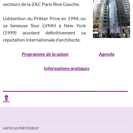
secteurs de la ZAC Paris Rive Gauche.
L’obtention du Pritker Price en 1994, ou
sa fameuse Tour LVMH à New York
(1999) assoient définitivement sa
réputation internationale d’architecte.
Programme de la saison
Agenda
Informations pratiques
_________________________
_______
__________
⇑
Navigation
ARTICLE PRÉCÉDENT