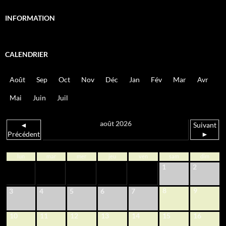
INFORMATION
CALENDRIER
Août
Sep
Oct
Nov
Déc
Jan
Fév
Mar
Avr
Mai
Juin
Juil
août 2026
◄
Suivant
Précédent
►
lun
mar
mer
jeu
ven
sam
dim
1
2
8
9
3
4
5
6
7
10
11
12
13
14
15
16