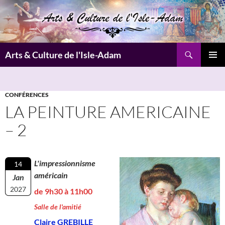
Aller
au
contenu
Recherche
Arts & Culture de l'Isle-Adam
MENU
PRINCI
CONFÉRENCES
LA PEINTURE AMERICAINE
– 2
L'impressionnisme
14
américain
Jan
2027
de 9h30 à 11h00
Salle de l'amitié
Claire GREBILLE