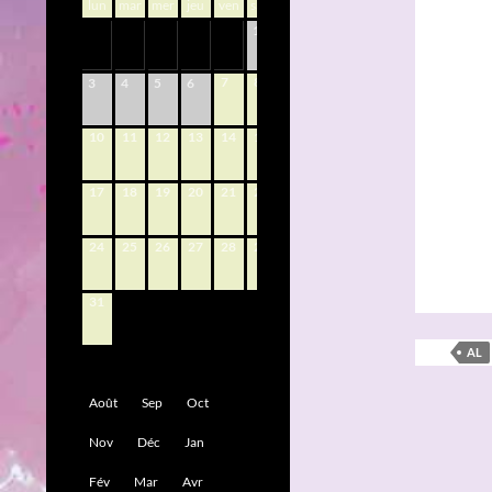
lun
mar
mer
jeu
ven
sam
dim
1
2
7
8
9
3
4
5
6
10
11
12
13
14
15
16
17
18
19
20
21
22
23
24
25
26
27
28
29
30
31
AL
Août
Sep
Oct
Nov
Déc
Jan
Fév
Mar
Avr