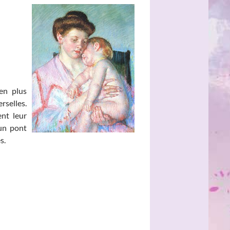
 en plus
rselles.
ent leur
un pont
es.