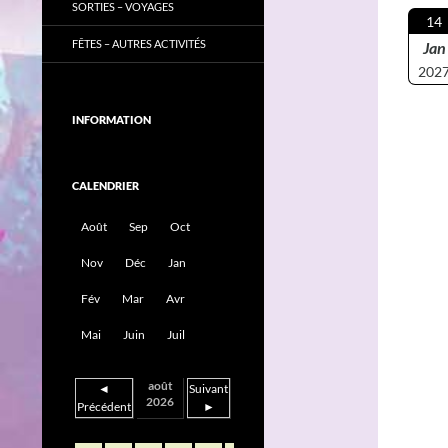
SORTIES – VOYAGES
14
FÊTES – AUTRES ACTIVITÉS
Jan
202
INFORMATION
CALENDRIER
Août
Sep
Oct
Nov
Déc
Jan
Fév
Mar
Avr
Mai
Juin
Juil
août
◄
Suivant
2026
Précédent
►