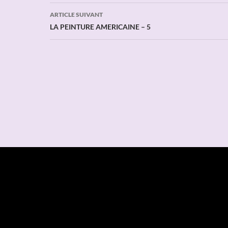
articles
ARTICLE SUIVANT
LA PEINTURE AMERICAINE – 5