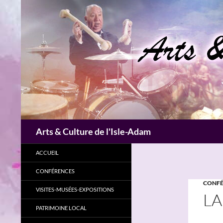
Aller
au
contenu
Recherche
Arts & Culture de l'Isle-Adam
ACCUEIL
CONFÉRENCES
CONFÉ
VISITES-MUSÉES-EXPOSITIONS
LA
PATRIMOINE LOCAL