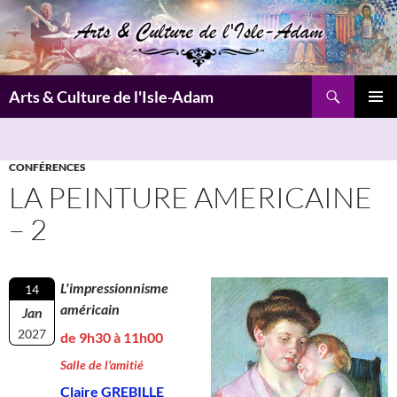
Aller
au
contenu
Recherche
Arts & Culture de l'Isle-Adam
MENU
PRINCI
CONFÉRENCES
LA PEINTURE AMERICAINE
– 2
L'impressionnisme
14
américain
Jan
2027
de 9h30 à 11h00
Salle de l'amitié
Claire GREBILLE