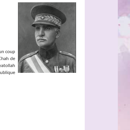
 un coup
 Chah de
atollah
ublique