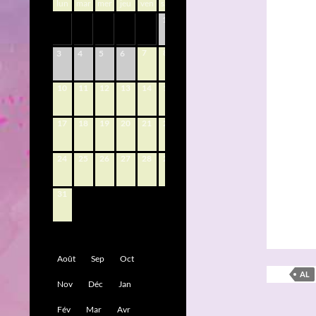
lun
mar
mer
jeu
ven
sam
dim
1
2
7
8
9
3
4
5
6
10
11
12
13
14
15
16
17
18
19
20
21
22
23
24
25
26
27
28
29
30
31
Août
Sep
Oct
AL
Nov
Déc
Jan
Fév
Mar
Avr