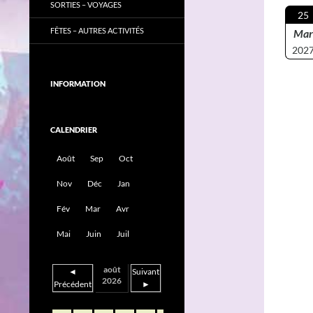
SORTIES – VOYAGES
25
FÊTES – AUTRES ACTIVITÉS
Mar
202
INFORMATION
CALENDRIER
Août
Sep
Oct
Nov
Déc
Jan
Fév
Mar
Avr
Mai
Juin
Juil
août
◄
Suivant
2026
Précédent
►