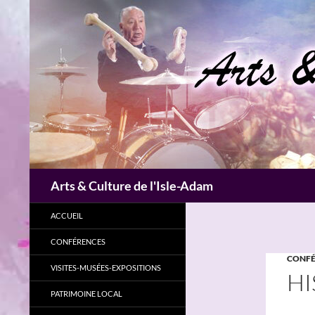
Aller
au
contenu
Recherche
Arts & Culture de l'Isle-Adam
ACCUEIL
CONFÉRENCES
CONFÉ
VISITES-MUSÉES-EXPOSITIONS
HI
PATRIMOINE LOCAL