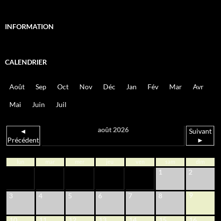
INFORMATION
CALENDRIER
Août
Sep
Oct
Nov
Déc
Jan
Fév
Mar
Avr
Mai
Juin
Juil
août 2026
◄
Suivant
Précédent
►
lun
mar
mer
jeu
ven
sam
dim
1
2
9
3
4
5
6
7
8
10
11
12
13
14
15
16