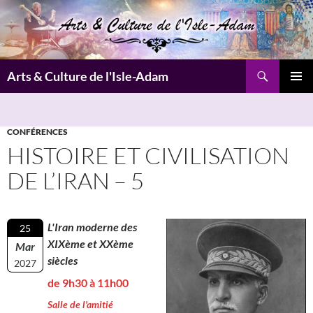
Aller
au
contenu
Recherche
Arts & Culture de l'Isle-Adam
MENU
PRINCI
CONFÉRENCES
HISTOIRE ET CIVILISATION
DE L’IRAN – 5
L'Iran moderne des
25
XIXème et XXème
Mar
siècles
2027
de 9h30 à 11h00
Salle de l'amitié