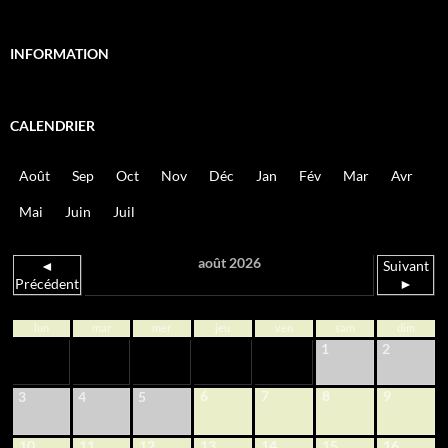
INFORMATION
CALENDRIER
Août
Sep
Oct
Nov
Déc
Jan
Fév
Mar
Avr
Mai
Juin
Juil
août 2026
◄
Suivant
Précédent
►
lun
mar
mer
jeu
ven
sam
dim
1
2
6
7
8
9
3
4
5
10
11
12
13
14
15
16