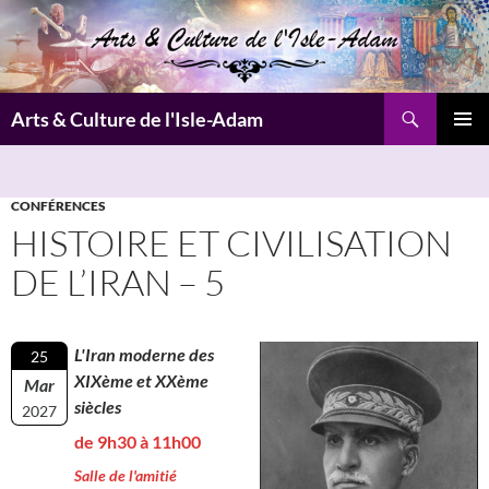
Aller
au
contenu
Recherche
Arts & Culture de l'Isle-Adam
MENU
PRINCI
CONFÉRENCES
HISTOIRE ET CIVILISATION
DE L’IRAN – 5
L'Iran moderne des
25
XIXème et XXème
Mar
siècles
2027
de 9h30 à 11h00
Salle de l'amitié