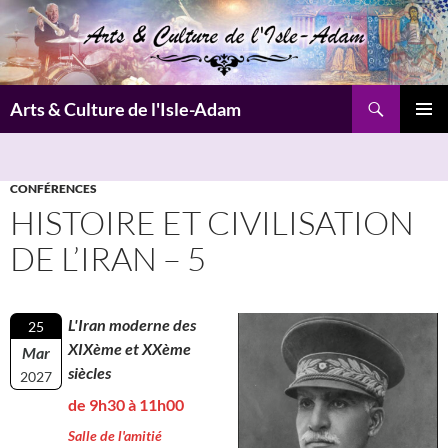
Aller
au
contenu
Recherche
Arts & Culture de l'Isle-Adam
MENU
PRINCI
CONFÉRENCES
HISTOIRE ET CIVILISATION
DE L’IRAN – 5
L'Iran moderne des
25
XIXème et XXème
Mar
siècles
2027
de 9h30 à 11h00
Salle de l'amitié