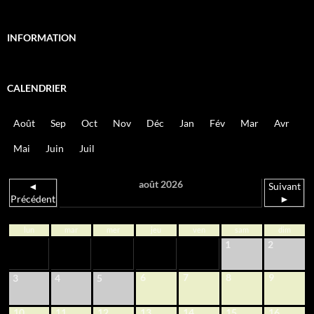
INFORMATION
CALENDRIER
Août
Sep
Oct
Nov
Déc
Jan
Fév
Mar
Avr
Mai
Juin
Juil
août 2026
◄
Suivant
Précédent
►
lun
mar
mer
jeu
ven
sam
dim
1
2
6
7
8
9
3
4
5
10
11
12
13
14
15
16