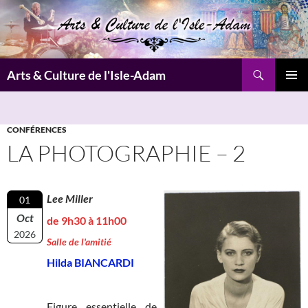
Aller
au
contenu
Recherche
Arts & Culture de l'Isle-Adam
MENU
PRINCI
CONFÉRENCES
LA PHOTOGRAPHIE – 2
Lee Miller
01
Oct
de 9h30 à 11h00
2026
Salle de l'amitié
Hilda BIANCARDI
Figure essentielle de