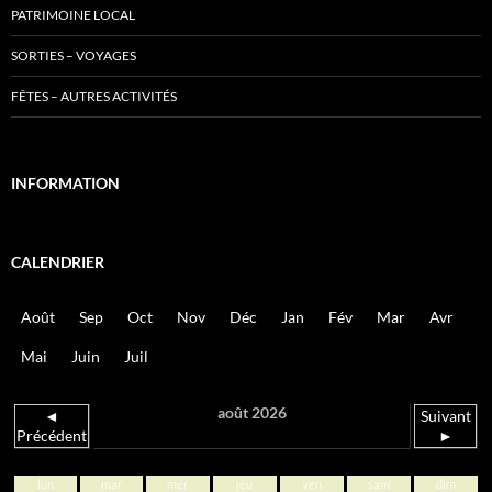
PATRIMOINE LOCAL
SORTIES – VOYAGES
FÊTES – AUTRES ACTIVITÉS
INFORMATION
CALENDRIER
Août
Sep
Oct
Nov
Déc
Jan
Fév
Mar
Avr
Mai
Juin
Juil
août 2026
◄
Suivant
Précédent
►
lun
mar
mer
jeu
ven
sam
dim