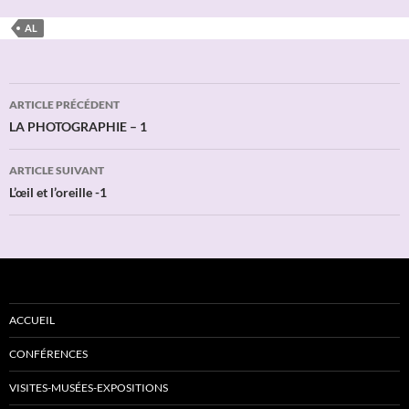
AL
Navigation
ARTICLE PRÉCÉDENT
des
LA PHOTOGRAPHIE – 1
articles
ARTICLE SUIVANT
L’œil et l’oreille -1
ACCUEIL
CONFÉRENCES
VISITES-MUSÉES-EXPOSITIONS