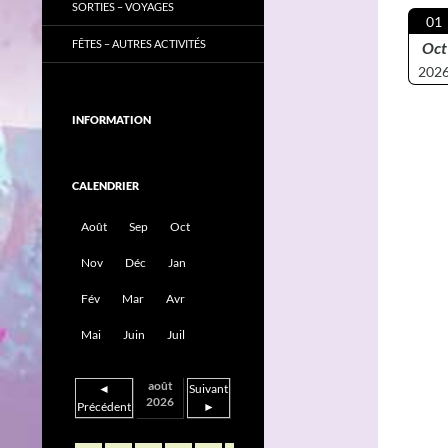
SORTIES – VOYAGES
01
FÊTES – AUTRES ACTIVITÉS
Oct
202
INFORMATION
CALENDRIER
Août
Sep
Oct
Nov
Déc
Jan
Fév
Mar
Avr
Mai
Juin
Juil
août
◄
Suivant
2026
Précédent
►