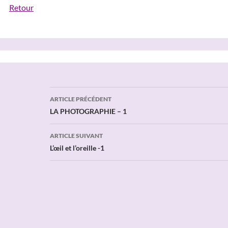
Retour
Navigation
ARTICLE PRÉCÉDENT
des
LA PHOTOGRAPHIE – 1
articles
ARTICLE SUIVANT
L’œil et l’oreille -1