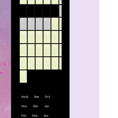
lun
mar
mer
jeu
ven
sam
dim
1
2
7
8
9
3
4
5
6
10
11
12
13
14
15
16
17
18
19
20
21
22
23
24
25
26
27
28
29
30
31
Août
Sep
Oct
Nov
Déc
Jan
Fév
Mar
Avr