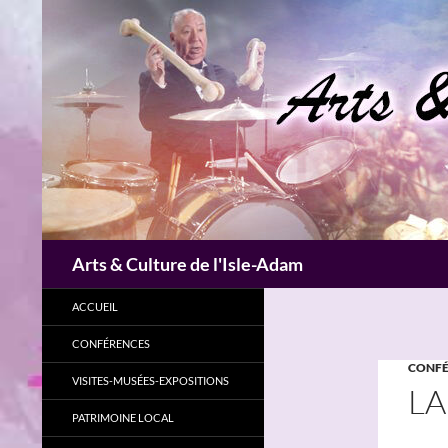
Aller
au
contenu
Recherche
Arts & Culture de l'Isle-Adam
ACCUEIL
CONFÉRENCES
CONFÉ
VISITES-MUSÉES-EXPOSITIONS
LA
PATRIMOINE LOCAL