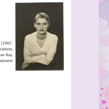
r (1907-
aitiste,
Man Ray.
evient