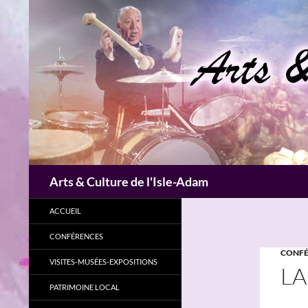
Aller
au
contenu
Recherche
Arts & Culture de l'Isle-Adam
ACCUEIL
CONFÉRENCES
CONFÉ
VISITES-MUSÉES-EXPOSITIONS
LA
PATRIMOINE LOCAL