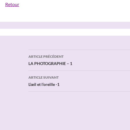
Retour
Navigation
ARTICLE PRÉCÉDENT
des
LA PHOTOGRAPHIE – 1
articles
ARTICLE SUIVANT
L’œil et l’oreille -1