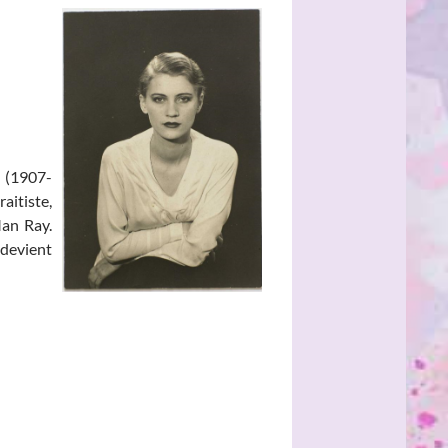
r (1907-
aitiste,
Man Ray.
evient