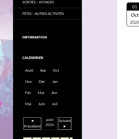
SORTIES – VOYAGES
01
FÊTES – AUTRES ACTIVITÉS
Oct
202
INFORMATION
CALENDRIER
Août
Sep
Oct
Nov
Déc
Jan
Fév
Mar
Avr
Mai
Juin
Juil
août
◄
Suivant
2026
Précédent
►