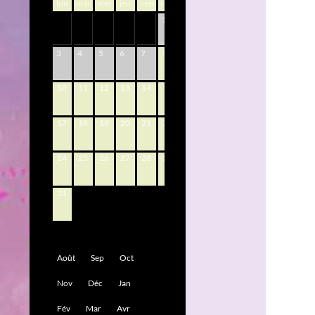
lun
mar
mer
jeu
ven
sam
dim
1
2
8
9
3
4
5
6
7
10
11
12
13
14
15
16
17
18
19
20
21
22
23
24
25
26
27
28
29
30
31
Août
Sep
Oct
Nov
Déc
Jan
Fév
Mar
Avr