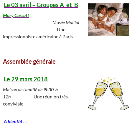
Le 03 avril – Groupes A et B
Mary Cassatt
____
___________________________
Musée Maillol
___________ ________________
Une
impressionniste américaine à Paris
_________________________________________
Assemblée générale
_____________________
Le 29 mars 2018
Maison de l’amitié de 9h30 à
12h
__________
Une réunion très
conviviale !
______________
A bientôt …
_______________________________________________________________________