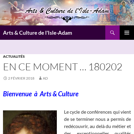
Aller
au
contenu
Recherche
Arts & Culture de l'Isle-Adam
MENU
PRINCI
ACTUALITÉS
EN CE MOMENT … 180202
2 FÉVRIER 2018
AD
Bienvenue à
Arts & Culture
Le cycle de conférences qui vient
de se terminer nous a permis de
redécouvrir, au delà du métier et
des exceptionnelles qualités