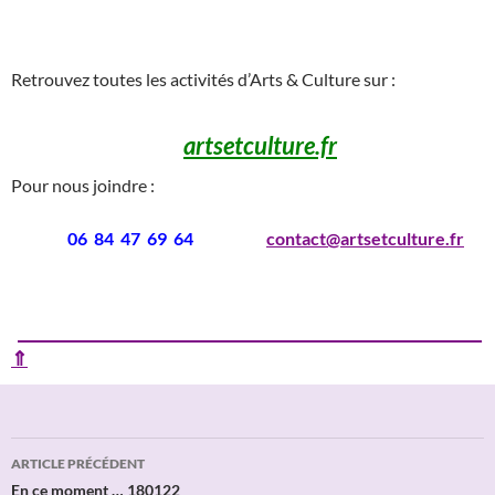
___
Retrouvez toutes les activités d’Arts & Culture sur :
artsetculture.fr
Pour nous joindre :
06 84 47 69 64
contact@artsetculture.fr
____________________________________________________________
⇑
Navigation
ARTICLE PRÉCÉDENT
des
En ce moment … 180122