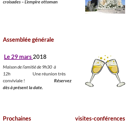
croisades – L’empire ottoman
____________________________________________
_______________________
Assemblée générale
_____________________
Le 29 mars
2018
Maison de l’amitié de 9h30 à
12h
__________
Une réunion très
conviviale !
______________
Réservez
dès à présent la date.
_____________________________________________________________
Prochaines visites-conférences
_____________________