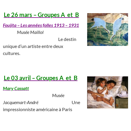
Le 26 mars – Groupes A et B
Foujita
– Les années folles 1913 – 1931
_______
Musée Maillol
______________________________
Le destin
unique d’un artiste entre deux
cultures.
______________________________________________________________
Le 03 avril – Groupes A et B
Mary Cassatt
____
___________________________
Musée
Jacquemart-André
_______________
Une
impressionniste américaine à Paris
_________________________________________