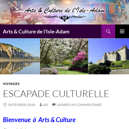
Aller
au
contenu
Recherche
Arts & Culture de l'Isle-Adam
MENU
PRINCI
VOYAGES
ESCAPADE CULTURELLE
18 FÉVRIER 2018
AD
LAISSER UN COMMENTAIRE
Bienvenue à
Arts & Culture