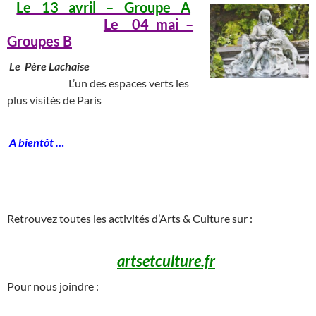
Le 13 avril – Groupe A
___________
Le 04 mai –
Groupes B
Le Père Lachaise
________
______
___________
L’un des espaces verts les
plus visités de Paris
A bientôt …
_______________________________________________________________________
___
Retrouvez toutes les activités d’Arts & Culture sur :
artsetculture.fr
Pour nous joindre :