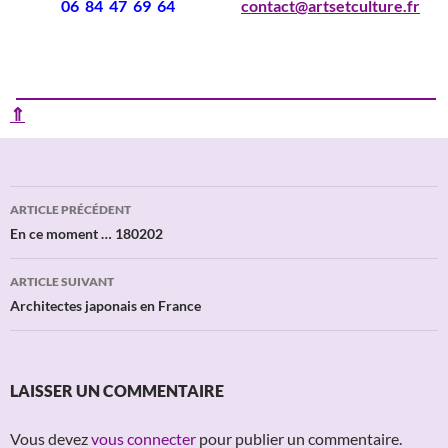
06 84 47 69 64
contact@artsetculture.fr
____________________________________________________________
⇑
Navigation
ARTICLE PRÉCÉDENT
des
En ce moment … 180202
articles
ARTICLE SUIVANT
Architectes japonais en France
LAISSER UN COMMENTAIRE
Vous devez
vous connecter
pour publier un commentaire.