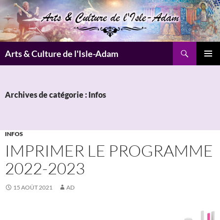
Aller
au
contenu
Recherche
Arts & Culture de l'Isle-Adam
MENU
PRINCI
Archives de catégorie : Infos
INFOS
IMPRIMER LE PROGRAMME
2022-2023
15 AOÛT 2021
AD