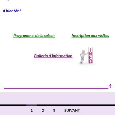
A bientôt !
________________________________________________________
P
r
ogramme de la saison
Inscription aux visites
Bulletin d’information
__________________________________________________________⇑
Navigation
1
2
3
SUIVANT →