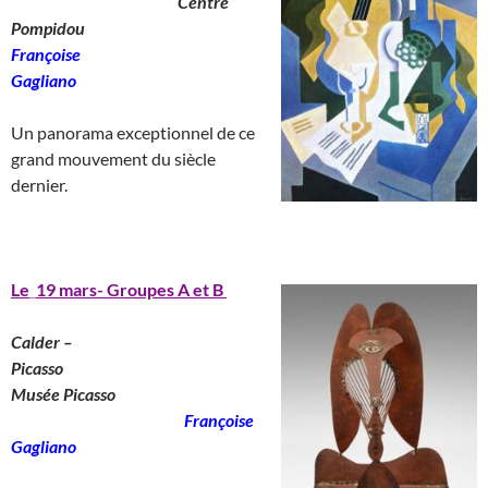
________________________
Centre
Pompidou
__________________
Françoise
Gagliano
___________________
Un panorama exceptionnel de ce
grand mouvement du siècle
dernier.
______________________
Le
_
19 mars- Groupes A et B
Calder –
Picasso
________________________
Musée Picasso
_______________________
Françoise
Gagliano
__