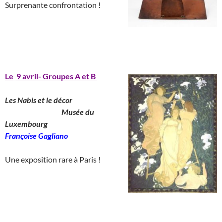
Surprenante confrontation !
____________________________________
_______________________________________
Le
_
9 avril- Groupes A et B
Les Nabis et le décor
__________________
Musée du
Luxembourg
_______________
Françoise Gagliano
__
Une exposition rare à Paris !
_____________________________________
__
_______________________________________