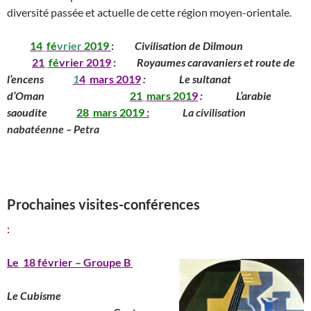
diversité passée et actuelle de cette région moyen-orientale.
_____
14
_
fé
vrier
2019
:
_____
Civilisation de Dilmoun
__________
__
____
21
_
fé
vrier 2019
:
_____
Royaumes caravaniers et route de
l’encens
______
1
4
_
mars
201
9
:
_______
Le sultanat
d’Oman
____________
_____
21
_
mars
201
9
:
_______
L’arabie
saoudite
_____
28
_
mars
2019
:
________
La civilisation
nabatéenne – Petra
_________________________________________
______________________________
_____________________________________________
Prochaines visites-conférences
:
Le
_
18 février – Groupe B
Le Cubisme