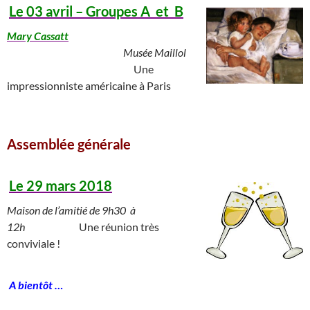
Le 03 avril – Groupes A et B
Mary Cassatt
____
___________________________
Musée Maillol
___________ ________________
Une
impressionniste américaine à Paris
_________________________________________
Assemblée générale
_____________________
Le 29 mars 2018
Maison de l’amitié de 9h30 à
12h
__________
Une réunion très
conviviale !
______________
A bientôt …
_______________________________________________________________________