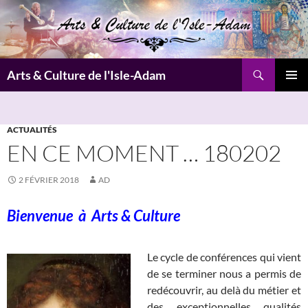
Aller
au
contenu
Recherche
Arts & Culture de l'Isle-Adam
MENU
PRINCI
ACTUALITÉS
EN CE MOMENT … 180202
2 FÉVRIER 2018
AD
Bienvenue à
Arts & Culture
Le cycle de conférences qui vient
de se terminer nous a permis de
redécouvrir, au delà du métier et
des exceptionnelles qualités