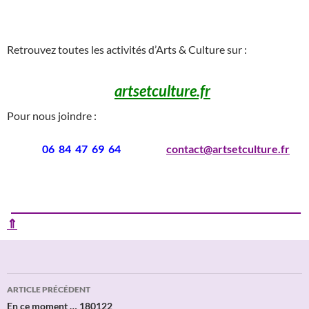
___
Retrouvez toutes les activités d’Arts & Culture sur :
artsetculture.fr
Pour nous joindre :
06 84 47 69 64
contact@artsetculture.fr
____________________________________________________________
⇑
Navigation
ARTICLE PRÉCÉDENT
des
En ce moment … 180122