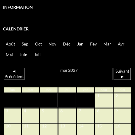
INFORMATION
CALENDRIER
Août
Sep
Oct
Nov
Déc
Jan
Fév
Mar
Avr
Mai
Juin
Juil
mai 2027
◄
Suivant
Précédent
►
lun
mar
mer
jeu
ven
sam
dim
1
2
3
4
5
6
7
8
9
10
11
12
13
14
15
16