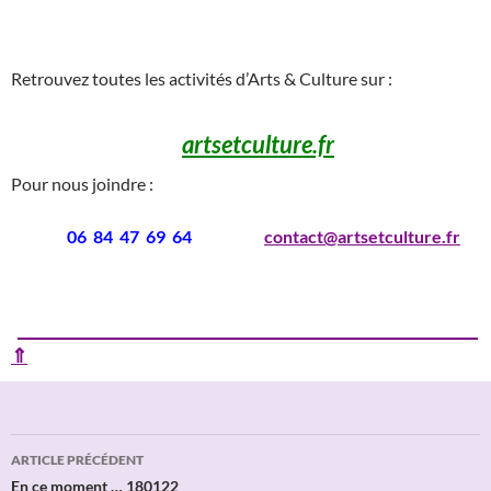
___
Retrouvez toutes les activités d’Arts & Culture sur :
artsetculture.fr
Pour nous joindre :
06 84 47 69 64
contact@artsetculture.fr
____________________________________________________________
⇑
Navigation
ARTICLE PRÉCÉDENT
des
En ce moment … 180122