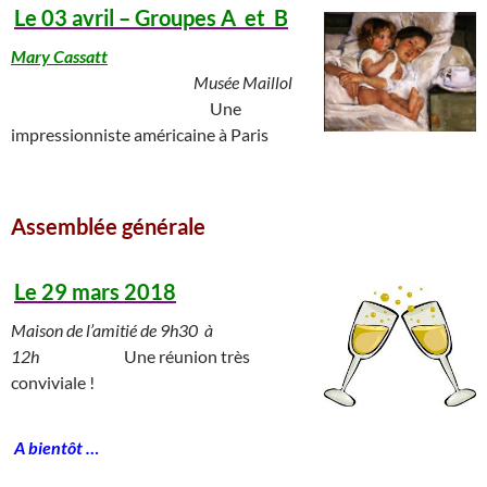
Le 03 avril – Groupes A et B
Mary Cassatt
____
___________________________
Musée Maillol
___________ ________________
Une
impressionniste américaine à Paris
_________________________________________
Assemblée générale
_____________________
Le 29 mars 2018
Maison de l’amitié de 9h30 à
12h
__________
Une réunion très
conviviale !
______________
A bientôt …
_______________________________________________________________________