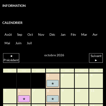
INFORMATION
CALENDRIER
Août
Sep
Oct
Nov
Déc
Jan
Fév
Mar
Avr
Mai
Juin
Juil
octobre 2026
◄
Suivant
Précédent
►
lun
mar
mer
jeu
ven
sam
dim
2
3
4
1
5
7
9
10
11
6
8
12
13
14
16
17
18