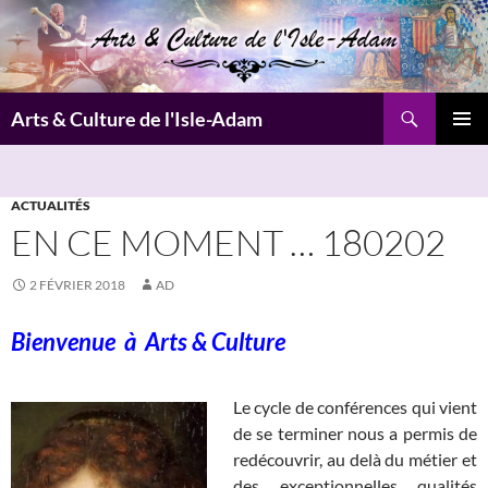
Aller
au
contenu
Recherche
Arts & Culture de l'Isle-Adam
MENU
PRINCI
ACTUALITÉS
EN CE MOMENT … 180202
2 FÉVRIER 2018
AD
Bienvenue à
Arts & Culture
Le cycle de conférences qui vient
de se terminer nous a permis de
redécouvrir, au delà du métier et
des exceptionnelles qualités