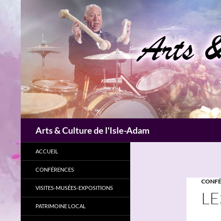
Aller
au
contenu
Recherche
Arts & Culture de l'Isle-Adam
ACCUEIL
CONFÉRENCES
CONFÉ
VISITES-MUSÉES-EXPOSITIONS
LE
PATRIMOINE LOCAL