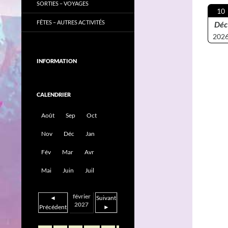
SORTIES – VOYAGES
10
FÊTES – AUTRES ACTIVITÉS
Déc
202
INFORMATION
CALENDRIER
Août
Sep
Oct
Nov
Déc
Jan
Fév
Mar
Avr
Mai
Juin
Juil
février
◄
Suivant
2027
Précédent
►