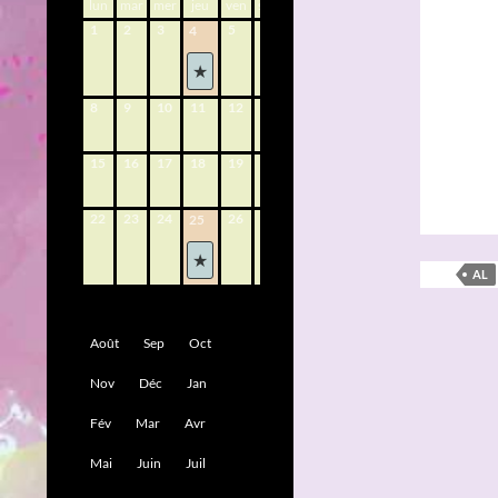
lun
mar
mer
jeu
ven
sam
dim
1
2
3
5
6
7
4
8
9
10
11
12
13
14
15
16
17
18
19
20
21
22
23
24
26
27
28
25
AL
Août
Sep
Oct
Nov
Déc
Jan
Fév
Mar
Avr
Mai
Juin
Juil