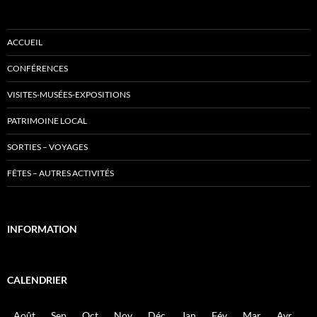
ACCUEIL
CONFÉRENCES
VISITES-MUSÉES-EXPOSITIONS
PATRIMOINE LOCAL
SORTIES – VOYAGES
FÊTES – AUTRES ACTIVITÉS
INFORMATION
CALENDRIER
Août
Sep
Oct
Nov
Déc
Jan
Fév
Mar
Avr