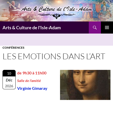
Aller
au
contenu
Recherche
Arts & Culture de l'Isle-Adam
MENU
PRINCI
CONFÉRENCES
LES EMOTIONS DANS L’ART
de 9h30 à 11h00
10
Déc
Salle de l'amitié
2026
Virginie Gimaray