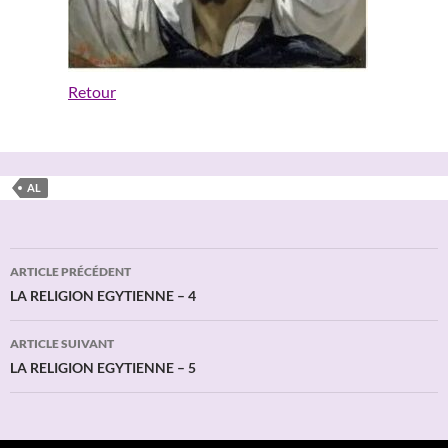
Retour
AL
Navigation
ARTICLE PRÉCÉDENT
des
LA RELIGION EGYTIENNE – 4
articles
ARTICLE SUIVANT
LA RELIGION EGYTIENNE – 5