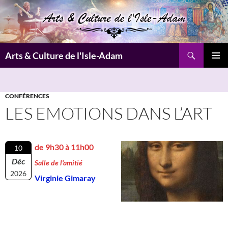
Aller
au
contenu
Recherche
Arts & Culture de l'Isle-Adam
MENU
PRINCI
CONFÉRENCES
LES EMOTIONS DANS L’ART
de 9h30 à 11h00
10
Déc
Salle de l'amitié
2026
Virginie Gimaray