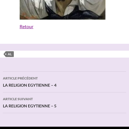
Retour
AL
Navigation
ARTICLE PRÉCÉDENT
des
LA RELIGION EGYTIENNE – 4
articles
ARTICLE SUIVANT
LA RELIGION EGYTIENNE – 5