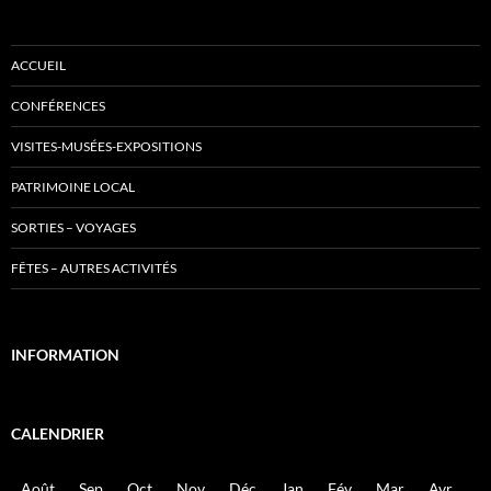
ACCUEIL
CONFÉRENCES
VISITES-MUSÉES-EXPOSITIONS
PATRIMOINE LOCAL
SORTIES – VOYAGES
FÊTES – AUTRES ACTIVITÉS
INFORMATION
CALENDRIER
Août
Sep
Oct
Nov
Déc
Jan
Fév
Mar
Avr