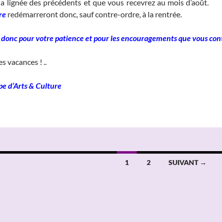
la lignée des précédents et que vous recevrez au mois d’août.
___
re
re
d
émarreront donc, sauf contre-ordre, à la rentrée.
 donc pour votre patience et pour les encouragements que vous con
s vacances ! ..
pe d’Arts & Culture
1
2
SUIVANT →