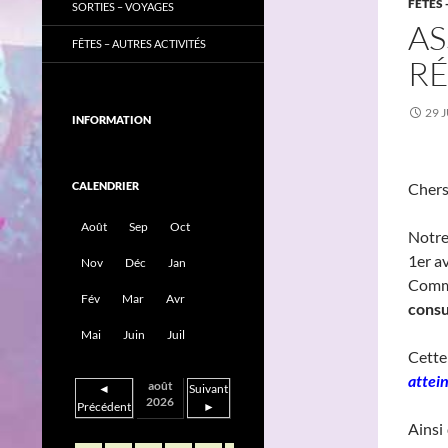
FÊTES 
SORTIES – VOYAGES
AS
FÊTES – AUTRES ACTIVITÉS
RÉ
29 
INFORMATION
CALENDRIER
Chers
Août
Sep
Oct
Notr
1er av
Nov
Déc
Jan
Comme
Fév
Mar
Avr
consu
Mai
Juin
Juil
Cette
attein
août
◄
Suivant
2026
Précédent
►
Ainsi