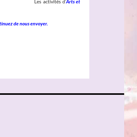
__________________
Les
_
activités
d’
Arts et
tinuez de nous envoyer.