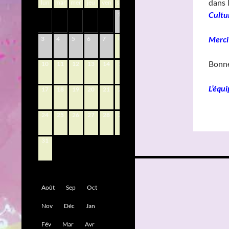
dans 
lun
mar
mer
jeu
ven
sam
dim
Cultu
1
2
8
9
Merci
3
4
5
6
7
Bonne
10
11
12
13
14
15
16
L’équi
17
18
19
20
21
22
23
24
25
26
27
28
29
30
31
Navigation
des
Août
Sep
Oct
articles
Nov
Déc
Jan
Fév
Mar
Avr