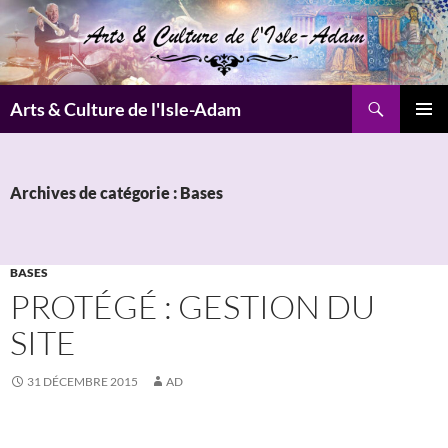
Aller
au
contenu
Recherche
Arts & Culture de l'Isle-Adam
MENU
PRINCI
Archives de catégorie : Bases
BASES
PROTÉGÉ : GESTION DU
SITE
31 DÉCEMBRE 2015
AD