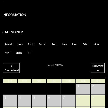
INFORMATION
CALENDRIER
Août
Sep
Oct
Nov
Déc
Jan
Fév
Mar
Avr
Mai
Juin
Juil
août 2026
◄
Suivant
Précédent
►
lun
mar
mer
jeu
ven
sam
dim
1
2
8
9
3
4
5
6
7