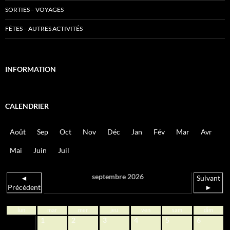
SORTIES – VOYAGES
FÊTES – AUTRES ACTIVITÉS
INFORMATION
CALENDRIER
Août
Sep
Oct
Nov
Déc
Jan
Fév
Mar
Avr
Mai
Juin
Juil
septembre 2026
◄
Suivant
Précédent
►
lun
mar
mer
jeu
ven
sam
dim
1
2
3
4
5
6