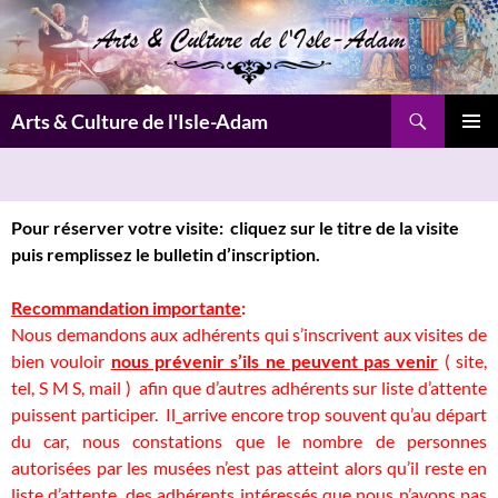
Aller
au
contenu
Recherche
Arts & Culture de l'Isle-Adam
MENU
PRINCI
Pour réserver votre visite
: cliquez sur le titre de la visite
puis remplissez
le bulletin d’inscription.
Recommandation importante
:
Nous demandons aux adhérents qui s’inscrivent aux visites de
bien vouloir
nous prévenir s’ils ne peuvent pas venir
( site,
tel, S M S, mail ) afin que d’autres adhérents sur liste d’attente
puissent participer. Il_arrive encore trop souvent qu’au départ
du car, nous constations que le nombre de personnes
autorisées par les musées n’est pas atteint alors qu’il reste en
liste d’attente, des adhérents intéressés que nous n’avons pas