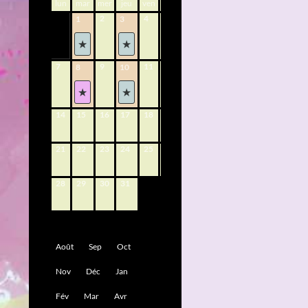
lun
mar
mer
jeu
ven
sam
dim
2
4
5
6
1
3
7
9
11
12
13
8
10
14
15
16
17
18
19
20
21
22
23
24
25
26
27
28
29
30
31
Août
Sep
Oct
Nov
Déc
Jan
Fév
Mar
Avr