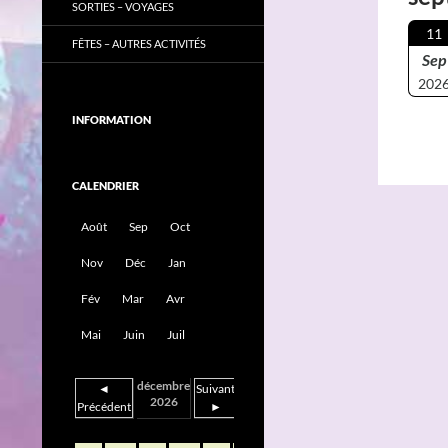
SORTIES – VOYAGES
11
FÊTES – AUTRES ACTIVITÉS
Sep
202
INFORMATION
CALENDRIER
Août
Sep
Oct
Nov
Déc
Jan
Fév
Mar
Avr
Mai
Juin
Juil
décembre
◄
Suivant
2026
Précédent
►