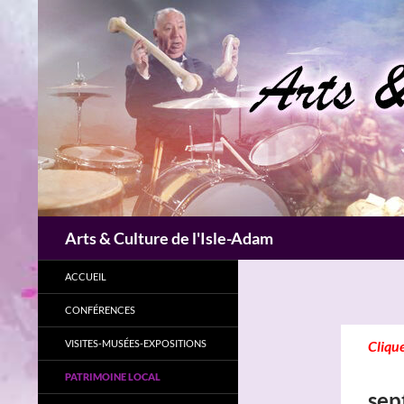
Aller
au
contenu
Recherche
Arts & Culture de l'Isle-Adam
ACCUEIL
CONFÉRENCES
VISITES-MUSÉES-EXPOSITIONS
Clique
PATRIMOINE LOCAL
sep