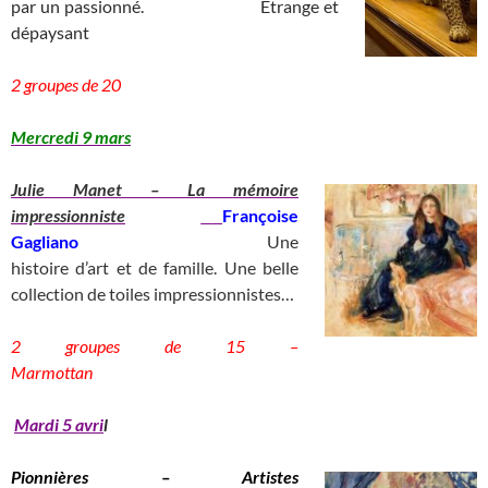
par un passionné.
__________
Etrange et
dépaysant
_
____________________________)
2 groupes de 20
__________________________________
Mercredi 9 mars
Julie Ma
net – La mémoire
impressionniste
Françoise
Gagliano
_________________________
Une
histoire d’art et de famille. Une belle
collection de toiles impressionnistes…
2 groupes de 15 –
Marmottan
____________
Mardi 5 avri
l
Pionnières – Artistes