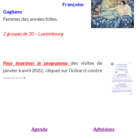
____________________________
Françoise
Gagliano
_____________________
Femmes des années folles.
2 groupes de 20 – Luxembourg
___________________________________________________
Pour imprimer le programme
des visites de
janvier à avril 2022, cliquez sur l’icône ci-contre
—————>
______________________________
_______________________________________________________________________
_____________________________________
_______________
Agenda
Adhésions