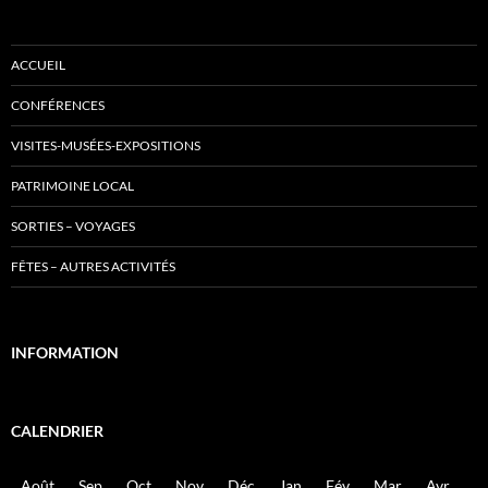
ACCUEIL
CONFÉRENCES
VISITES-MUSÉES-EXPOSITIONS
PATRIMOINE LOCAL
SORTIES – VOYAGES
FÊTES – AUTRES ACTIVITÉS
INFORMATION
CALENDRIER
Août
Sep
Oct
Nov
Déc
Jan
Fév
Mar
Avr