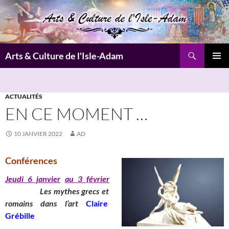
Aller
au
contenu
Recherche
Arts & Culture de l'Isle-Adam
MENU
PRINCI
ACTUALITÉS
EN CE MOMENT …
10 JANVIER 2022
AD
Conférences
Jeudi 6 janvier
au 3 février
_______
Les mythes grecs et
romains dans l’art
Claire
Grébille
__________________