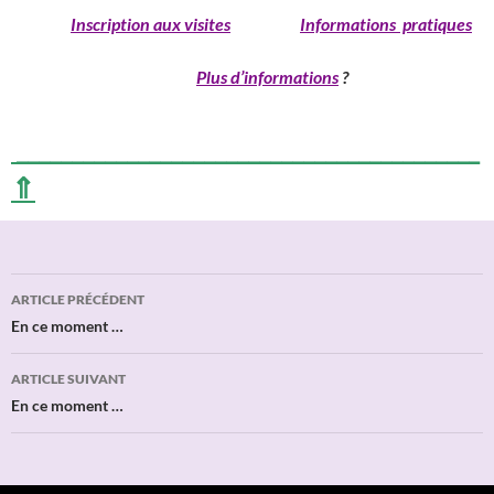
______
Inscription aux visites
Informations pratiques
____________________________
Plus d’informations
?
__________________________________________
⇑
Navigation
ARTICLE PRÉCÉDENT
des
En ce moment …
articles
ARTICLE SUIVANT
En ce moment …